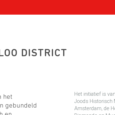
OO DISTRICT
Het initiatief is
m het
Joods Historisch
en gebundeld
Amsterdam, de Ho
h en