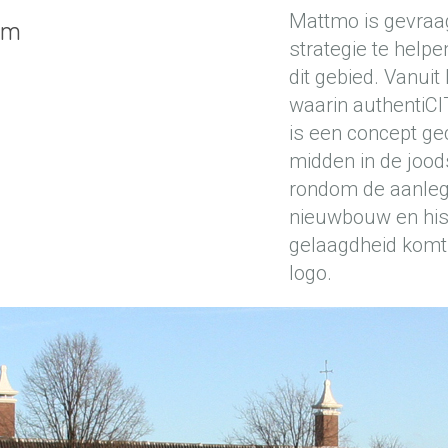
Mattmo is gevraag
em
strategie te help
dit gebied. Vanuit
waarin authentiCI
is een concept ge
midden in de jood
rondom de aanleg
nieuwbouw en hist
gelaagdheid komt l
logo.