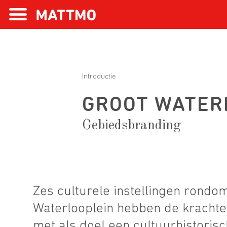
Introductie
GROOT WATERL
Gebiedsbranding
Zes culturele instellingen rondo
Waterlooplein hebben de kracht
met als doel een cultuurhistorisc