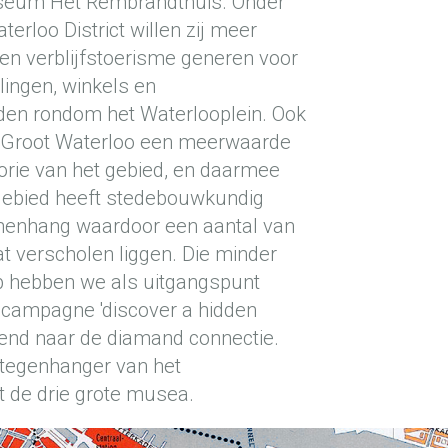
eum Het Rembrandthuis. Onder
erloo District willen zij meer
en verblijfstoerisme generen voor
llingen, winkels en
en rondom het Waterlooplein. Ook
ie Groot Waterloo een meerwaarde
orie van het gebied, en daarmee
 gebied heeft stedebouwkundig
menhang waardoor een aantal van
at verscholen liggen. Die minder
p hebben we als uitgangspunt
campagne 'discover a hidden
end naar de diamand connectie.
 tegenhanger van het
 de drie grote musea.