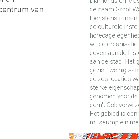
Diamonds en Mus
de naam Groot Wat
t centrum van
toeristenstromen 
de culturele inste
horecagelegenhed
wil de organisat
geven aan de hist
aan de stad. Het
gezien weinig sa
de zes locaties w
sterke eigenscha
genomen voor de 
gem". Ook verwijz
Het gebied is een
museumplein met